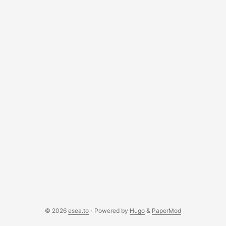
© 2026
esea.to
·
Powered by
Hugo
&
PaperMod