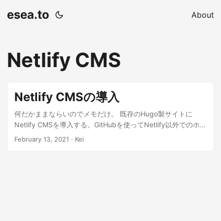
esea.to
About
Netlify CMS
Netlify CMSの導入
何だかままならいのでメモだけ。 既存のHugo製サイトに
Netlify CMSを導入する。GitHubを使ってNetlify以外でのホス
ティングの場合 | tabosque.com Failed to persist entry:
February 13, 2021
· Kei
API_ERROR: Branch not found · Issue #4564 ·
netlify/netlify-cms 「NetlifyCMSのOAuth認証」Githubで失
敗する件を解決した | 東京夜7時